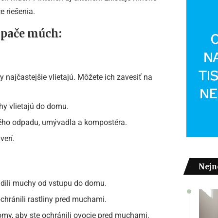
 riešenia.
apače múch:
najčastejšie vlietajú. Môžete ich zavesiť na
hy vlietajú do domu.
kého odpadu, umývadla a kompostéra.
verí.
Nejn
adili muchy od vstupu do domu.
chránili rastliny pred muchami.
my, aby ste ochránili ovocie pred muchami.