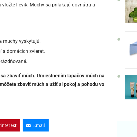
vložte lievik. Muchy sa prilákajú dovnútra a
sa muchy vyskytujú.
 a domácich zvierat.
prázdňované.
 sa zbaviť múch. Umiestnením lapačov múch na
ôžete zbaviť múch a užiť si pokoj a pohodu vo
interest
Email