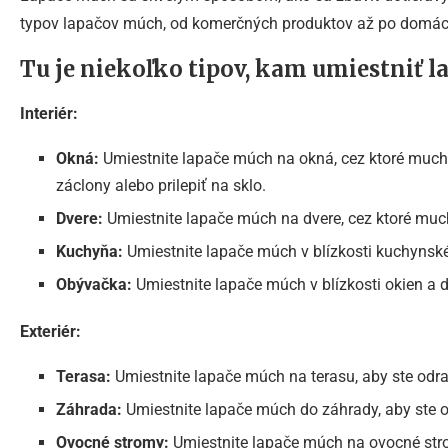
typov lapačov múch, od komerčných produktov až po domáce
Tu je niekoľko tipov, kam umiestniť l
Interiér:
Okná:
Umiestnite lapače múch na okná, cez ktoré muchy 
záclony alebo prilepiť na sklo.
Dvere:
Umiestnite lapače múch na dvere, cez ktoré muc
Kuchyňa:
Umiestnite lapače múch v blízkosti kuchyns
Obývačka:
Umiestnite lapače múch v blízkosti okien a d
Exteriér:
Terasa:
Umiestnite lapače múch na terasu, aby ste odr
Záhrada:
Umiestnite lapače múch do záhrady, aby ste o
Ovocné stromy:
Umiestnite lapače múch na ovocné stro