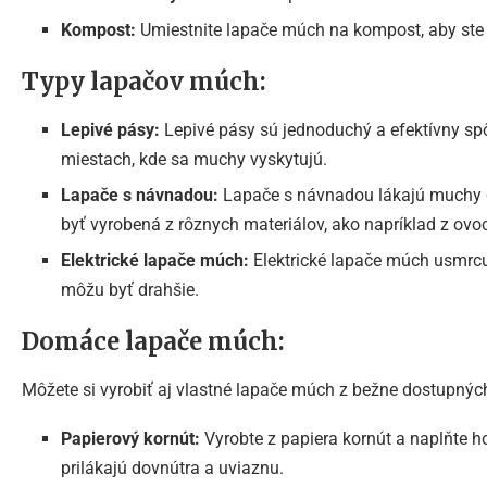
Kompost:
Umiestnite lapače múch na kompost, aby ste 
Typy lapačov múch:
Lepivé pásy:
Lepivé pásy sú jednoduchý a efektívny spô
miestach, kde sa muchy vyskytujú.
Lapače s návnadou:
Lapače s návnadou lákajú muchy 
byť vyrobená z rôznych materiálov, ako napríklad z ovoc
Elektrické lapače múch:
Elektrické lapače múch usmrcu
môžu byť drahšie.
Domáce lapače múch:
Môžete si vyrobiť aj vlastné lapače múch z bežne dostupných
Papierový kornút:
Vyrobte z papiera kornút a naplňte
prilákajú dovnútra a uviaznu.