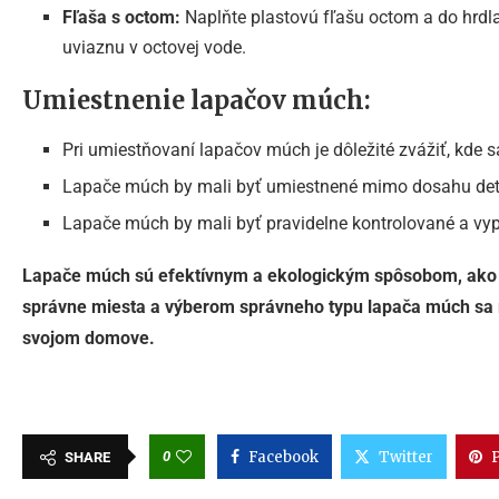
Fľaša s octom:
Naplňte plastovú fľašu octom a do hrdla 
uviaznu v octovej vode.
Umiestnenie lapačov múch:
Pri umiestňovaní lapačov múch je dôležité zvážiť, kde 
Lapače múch by mali byť umiestnené mimo dosahu detí
Lapače múch by mali byť pravidelne kontrolované a vy
Lapače múch sú efektívnym a ekologickým spôsobom, ako
správne miesta a výberom správneho typu lapača múch sa m
svojom domove.
0
Facebook
Twitter
P
SHARE