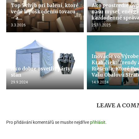
Top 5 chýb pri balení, ktoré
Ako prostredie ovp
vedú k poškodeniu tovaru
našu myseľ, energi
– a...
každodenné správ
3.3.2026
25.11.2025
Inovácie vo Výrobe
Krabičiek: Trendy 
Ako dobre osvetliť párty
Riešenia, Ktoré Po
stan
Vašu Obalovú Strat
29.9.2024
14.9.2024
LEAVE A CO
Pro přidávání komentářů se musíte nejdříve
přihlásit
.