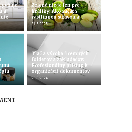
lyvňuje
Zelené nie je len pre
u a
králiky: Ako začať s
anie
rastlinnou stravou a...
31.5.2025
Tlač a výroba firemných
a
folderov a zakladačov:
sunú
Profesionálny prístup k
égiu
organizácii dokumentov
23.8.2024
MMENT