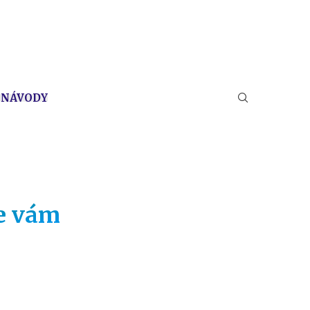
 NÁVODY
me vám