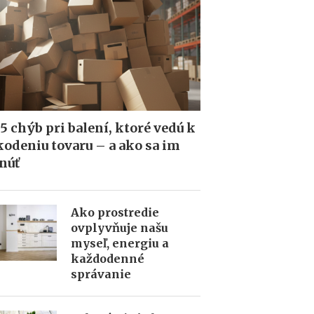
5 chýb pri balení, ktoré vedú k
odeniu tovaru – a ako sa im
núť
Ako prostredie
ovplyvňuje našu
myseľ, energiu a
každodenné
správanie