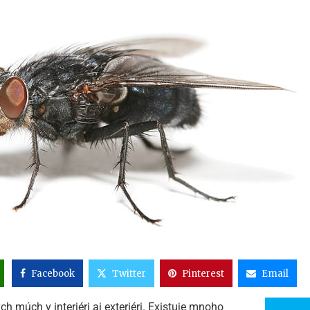
Facebook
Twitter
Pinterest
Email
múch v interiéri aj exteriéri. Existuje mnoho