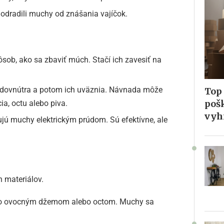
odradili muchy od znášania vajíčok.
sob, ako sa zbaviť múch. Stačí ich zavesiť na
dovnútra a potom ich uväznia. Návnada môže
Top 
pošk
ia, octu alebo piva.
vyh
jú muchy elektrickým prúdom. Sú efektívne, ale
 materiálov.
 ho ovocným džemom alebo octom. Muchy sa