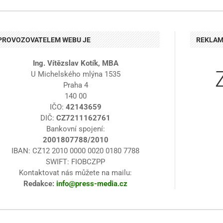
PROVOZOVATELEM WEBU JE
REKLA
Ing. Vítězslav Kotík, MBA
U Michelského mlýna 1535
Praha 4
140 00
IČO:
42143659
DIČ:
CZ7211162761
Bankovní spojení:
2001807788/2010
IBAN: CZ12 2010 0000 0020 0180 7788
SWIFT: FIOBCZPP
Kontaktovat nás můžete na mailu:
Redakce:
info@press-media.cz