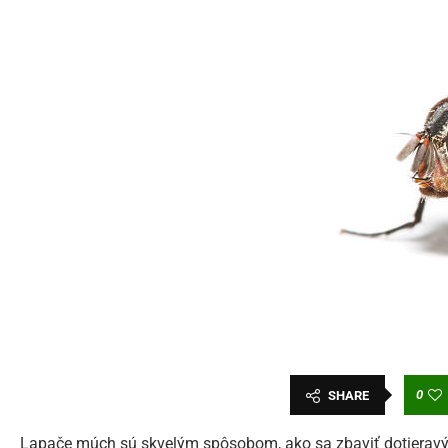
0
SHARE
Lapače múch sú skvelým spôsobom, ako sa zbaviť dotieravých 