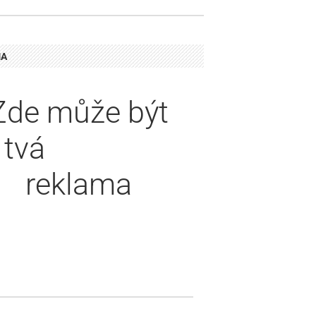
MA
Zde může být
tvá
textová
reklama