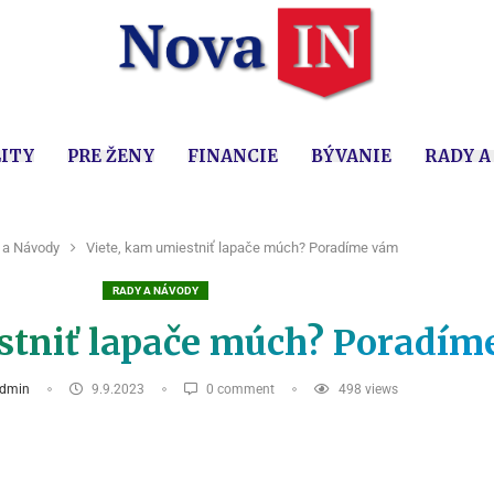
ITY
PRE ŽENY
FINANCIE
BÝVANIE
RADY A
 a Návody
Viete, kam umiestniť lapače múch? Poradíme vám
RADY A NÁVODY
stniť lapače múch? Poradí
dmin
9.9.2023
0 comment
498
views