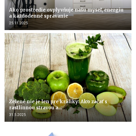
Ako prostredie ovplyvňuje našu myseľ, energiu
a každodenné správanie
25.11.2025
Zelené nie je len pre králiky: Ako začať s
rastlinnou stravou a...
31.5.2025