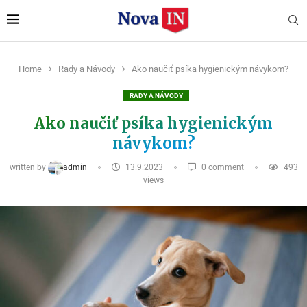
Home
Rady a Návody
Ako naučiť psíka hygienickým návykom?
RADY A NÁVODY
Ako naučiť psíka hygienickým
návykom?
written by
admin
13.9.2023
0 comment
493
views