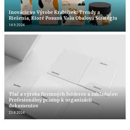
Inovácie vo Výrobe Krabičiek: Trendy a
Riešenia, Ktoré Posunú Vašu Obalovú Stratégiu
14.9.2024
Tlač a výroba firemných folderov a zakladačov:
Profesionálny prístup k organizácii
dokumentov
23.8.2024