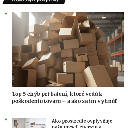
Top 5 chýb pri balení, ktoré vedú k
poškodeniu tovaru – a ako sa im vyhnúť
Ako prostredie ovplyvňuje
našu myseľ, energiu a