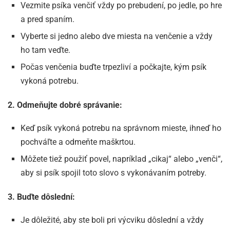
Vezmite psíka venčiť vždy po prebudení, po jedle, po hre
a pred spaním.
Vyberte si jedno alebo dve miesta na venčenie a vždy
ho tam veďte.
Počas venčenia buďte trpezliví a počkajte, kým psík
vykoná potrebu.
2. Odmeňujte dobré správanie:
Keď psík vykoná potrebu na správnom mieste, ihneď ho
pochváľte a odmeňte maškrtou.
Môžete tiež použiť povel, napríklad „cikaj“ alebo „venči“,
aby si psík spojil toto slovo s vykonávaním potreby.
3. Buďte dôslední:
Je dôležité, aby ste boli pri výcviku dôslední a vždy