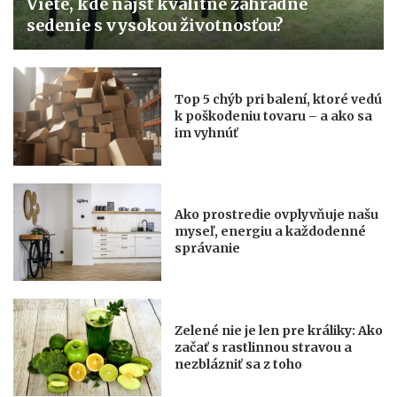
Viete, kde nájsť kvalitné záhradné
sedenie s vysokou životnosťou?
Top 5 chýb pri balení, ktoré vedú
k poškodeniu tovaru – a ako sa
im vyhnúť
Ako prostredie ovplyvňuje našu
myseľ, energiu a každodenné
správanie
Zelené nie je len pre králiky: Ako
začať s rastlinnou stravou a
nezblázniť sa z toho