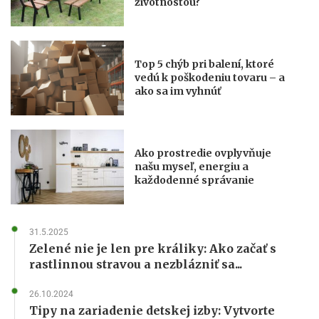
životnosťou?
Top 5 chýb pri balení, ktoré
vedú k poškodeniu tovaru – a
ako sa im vyhnúť
Ako prostredie ovplyvňuje
našu myseľ, energiu a
každodenné správanie
31.5.2025
Zelené nie je len pre králiky: Ako začať s
rastlinnou stravou a nezblázniť sa...
26.10.2024
Tipy na zariadenie detskej izby: Vytvorte