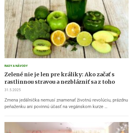
RADY A NÁVODY
Zelené nie je len pre králiky: Ako začať s
rastlinnou stravou a nezblázniť sa z toho
31.5.2025
Zmena jedálnička nemusí znamenať životnú revolúciu, prázdnu
peňaženku ani povinnú účasť na vegánskom kurze …