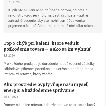
7.3.2026
Kúpili ste si vlani nehnuteľnosť a potom, čo prešla
rekonštrukciou jej vnútorná časť, si chcete kúpiť aj
záhradné sedenie, aby ste mohli tráviť čas vonku
príjemne a často? Alebo máte dom už niekoľko rokov …
Top 5 chýb pri balení, ktoré vedú k
poškodeniu tovaru – a ako sa im vyhnúť
3.3.2026
Pre každého predajcu je doručenie nepoškodenej zásielky
základným pilierom podnikania a udržania dobrého mena.
Prepravný reťazec, ktorý zahŕňa …
Ako prostredie ovplyvňuje našu myseľ,
energiu a každodenné správanie
25.11.2025
Domov nie je len miesto, kde bývame. Je to priestor, ktorý