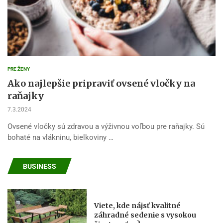
PRE ŽENY
Ako najlepšie pripraviť ovsené vločky na
raňajky
7.3.2024
Ovsené vločky sú zdravou a výživnou voľbou pre raňajky. Sú
bohaté na vlákninu, bielkoviny …
BUSINESS
Viete, kde nájsť kvalitné
záhradné sedenie s vysokou