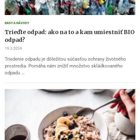
RADY A NÁVODY
Trieďte odpad: ako na to a kam umiestniť BIO
odpad?
19.3.2024
Triedenie odpadu je dôležitou súčasťou ochrany životného
prostredia. Pomáha nám znížiť množstvo skládkovaného
odpadu …