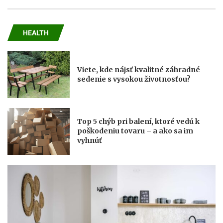
HEALTH
Viete, kde nájsť kvalitné záhradné
sedenie s vysokou životnosťou?
Top 5 chýb pri balení, ktoré vedú k
poškodeniu tovaru – a ako sa im
vyhnúť