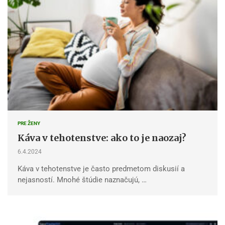
PRE ŽENY
Káva v tehotenstve: ako to je naozaj?
6.4.2024
Káva v tehotenstve je často predmetom diskusií a
nejasností. Mnohé štúdie naznačujú, …