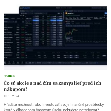
FINANCIE
Čo sú akcie a nad čím sa zamyslieť pred ich
nákupom?
10.10.2024
Hľadáte možnosti, ako investovať svoje finančné prostriedky,
ktoré v dlhodobom časovom úseku nebudete potrebovať? …