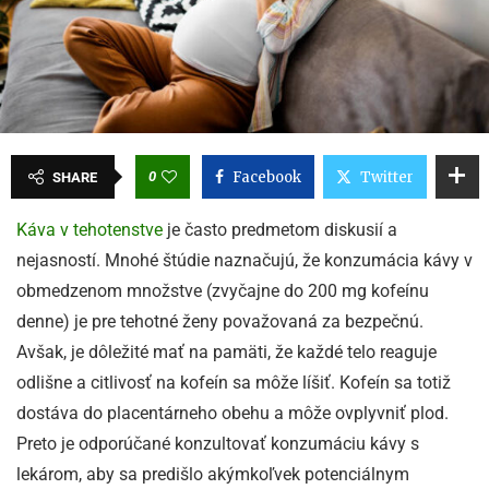
0
Facebook
Twitter
SHARE
Káva v tehotenstve
je často predmetom diskusií a
nejasností. Mnohé štúdie naznačujú, že konzumácia kávy v
obmedzenom množstve (zvyčajne do 200 mg kofeínu
denne) je pre tehotné ženy považovaná za bezpečnú.
Avšak, je dôležité mať na pamäti, že každé telo reaguje
odlišne a citlivosť na kofeín sa môže líšiť. Kofeín sa totiž
dostáva do placentárneho obehu a môže ovplyvniť plod.
Preto je odporúčané konzultovať konzumáciu kávy s
lekárom, aby sa predišlo akýmkoľvek potenciálnym