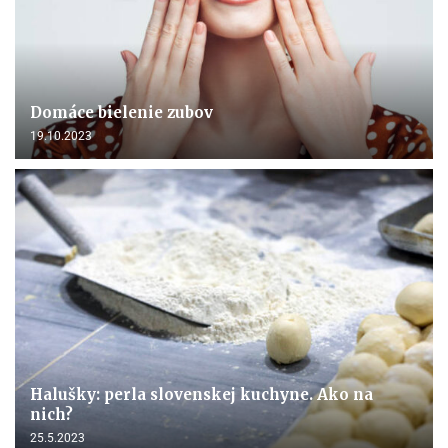
Domáce bielenie zubov
19.10.2023
Halušky: perla slovenskej kuchyne. Ako na
nich?
25.5.2023