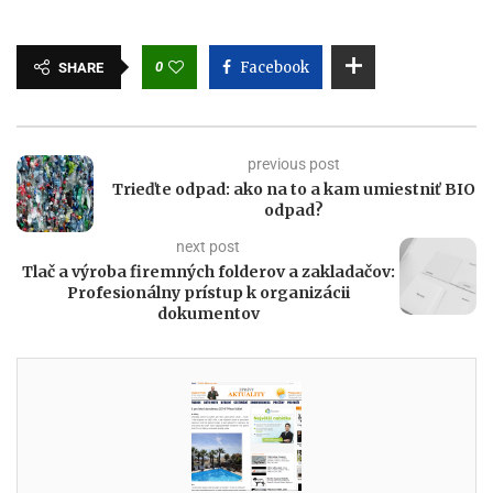
0
Facebook
SHARE
previous post
Trieďte odpad: ako na to a kam umiestniť BIO
odpad?
next post
Tlač a výroba firemných folderov a zakladačov:
Profesionálny prístup k organizácii
dokumentov