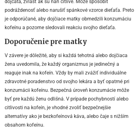
dojčatá, zvlášť ak sú naň citlivé. Môže spôsobiť
podráždenosť alebo narušiť spánkové vzorce dieťaťa. Preto
je odporúčané, aby dojčiace matky obmedzili konzumáciu
kofeínu a pozorne sledovali reakciu svojho dieťaťa.
Doporučenie pre matky
V závere je dôležité, aby si každá tehotná alebo dojčiaca
žena uvedomila, že každý organizmus je jedinečný a
reaguje inak na kofeín. Vždy by mali zvážiť individuálne
zdravotné poradenstvo od svojho lekára a byť opatrné pri
konzumácii kofeínu. Bezpečná úroveň konzumácie môže
byť pre každú ženu odlišná. V prípade pochybností alebo
citlivosti na kofeín, je vhodné zvoliť bezpečnejšie
alternatívy ako je bezkofeínová káva, alebo čaje s nižším
obsahom kofeínu.