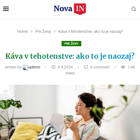
Home
Pre Ženy
Káva v tehotenstve: ako to je naozaj?
PRE ŽENY
Káva v tehotenstve: ako to je naozaj?
written by
admin
6.4.2024
0 comment
1,4K
views