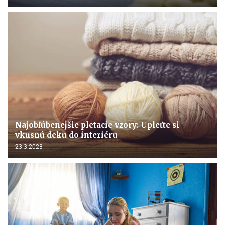
Najobľúbenejšie pletacie vzory: Upleťte si
vkusnú deku do interiéru
23.3.2023