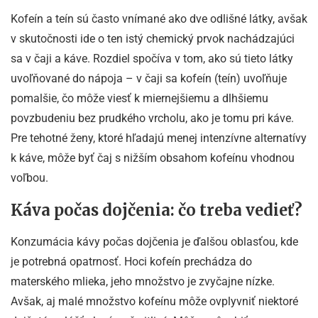
Kofeín a teín sú často vnímané ako dve odlišné látky, avšak
v skutočnosti ide o ten istý chemický prvok nachádzajúci
sa v čaji a káve. Rozdiel spočíva v tom, ako sú tieto látky
uvoľňované do nápoja – v čaji sa kofeín (teín) uvoľňuje
pomalšie, čo môže viesť k miernejšiemu a dlhšiemu
povzbudeniu bez prudkého vrcholu, ako je tomu pri káve.
Pre tehotné ženy, ktoré hľadajú menej intenzívne alternatívy
k káve, môže byť čaj s nižším obsahom kofeínu vhodnou
voľbou.
Káva počas dojčenia: čo treba vedieť?
Konzumácia kávy počas dojčenia je ďalšou oblasťou, kde
je potrebná opatrnosť. Hoci kofeín prechádza do
materského mlieka, jeho množstvo je zvyčajne nízke.
Avšak, aj malé množstvo kofeínu môže ovplyvniť niektoré