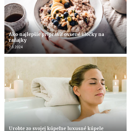
Ako najlepšie pripraviť ovsené vločky na
raňajky
7.3.2024
Urobte zo svojej kúpeľne luxusné kúpele