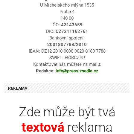
U Michelského mlýna 1535
Praha 4
140 00
IČO:
42143659
DIČ:
CZ7211162761
Bankovní spojení:
2001807788/2010
IBAN: CZ12 2010 0000 0020 0180 7788
SWIFT: FIOBCZPP
Kontaktovat nás můžete na mailu:
Redakce:
info@press-media.cz
REKLAMA
Zde může být tvá
textová
reklama