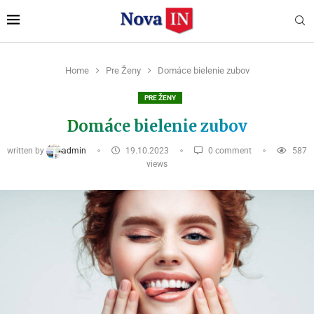
Home
Pre Ženy
Domáce bielenie zubov
PRE ŽENY
Domáce bielenie zubov
written by
admin
19.10.2023
0 comment
587
views