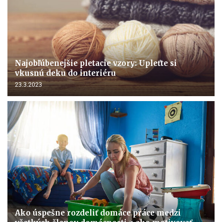
Najobľúbenejšie pletacie vzory: Upleťte si
vkusnú deku do interiéru
23.3.2023
Ako úspešne rozdeliť domáce práce medzi