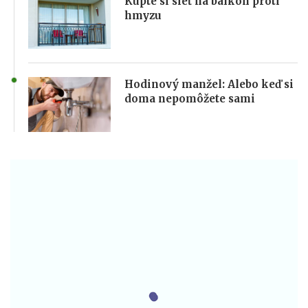
Kúpte si sieť na balkón proti
hmyzu
Hodinový manžel: Alebo keď si
doma nepomôžete sami