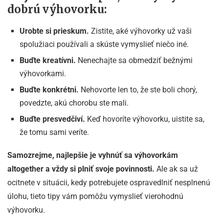
dobrú výhovorku:
Urobte si prieskum.
Zistite, aké výhovorky už vaši
spolužiaci používali a skúste vymyslieť niečo iné.
Buďte kreatívni.
Nenechajte sa obmedziť bežnými
výhovorkami.
Buďte konkrétni.
Nehovorte len to, že ste boli chorý,
povedzte, akú chorobu ste mali.
Buďte presvedčiví.
Keď hovoríte výhovorku, uistite sa,
že tomu sami veríte.
Samozrejme, najlepšie je vyhnúť sa výhovorkám
altogether a vždy si plniť svoje povinnosti.
Ale ak sa už
ocitnete v situácii, kedy potrebujete ospravedlniť nesplnenú
úlohu, tieto tipy vám pomôžu vymyslieť vierohodnú
výhovorku.