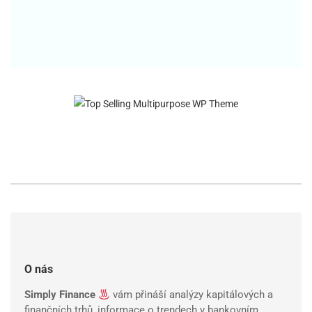
O nás
Simply Finance
vám přináší analýzy kapitálových a
finančních trhů, informace o trendech v bankovním