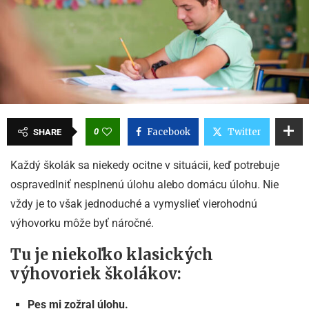
0
Facebook
Twitter
SHARE
Každý školák sa niekedy ocitne v situácii, keď potrebuje
ospravedlniť nesplnenú úlohu alebo domácu úlohu. Nie
vždy je to však jednoduché a vymyslieť vierohodnú
výhovorku môže byť náročné.
Tu je niekoľko klasických
výhovoriek školákov:
Pes mi zožral úlohu.