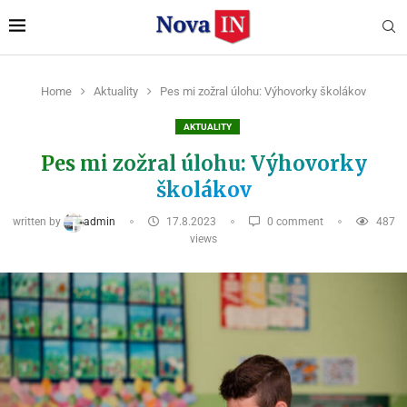
Home
Aktuality
Pes mi zožral úlohu: Výhovorky školákov
AKTUALITY
Pes mi zožral úlohu: Výhovorky
školákov
written by
admin
17.8.2023
0 comment
487
views