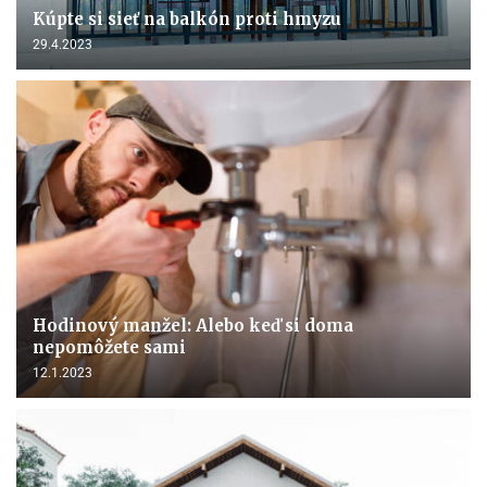
Kúpte si sieť na balkón proti hmyzu
29.4.2023
Hodinový manžel: Alebo keď si doma
nepomôžete sami
12.1.2023