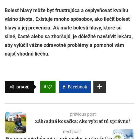
Bolesť hlavy môže byť frustrujúca a ovplyvňovať kvalitu
vášho života. Existuje mnoho spôsobov, ako liečiť bolesť
hlavy a jej prevenciu. Ak máte bolesti hlavy, ktoré sú
silné, časté alebo sa zhoršujú, je dôležité navštíviť lekára,
aby vylúčil vážne zdravotné problémy a pomohol vám
nájsť vhodnú liečbu.
0
Facebook
SHARE
previous post
Záhradná kosačka: Ako vybrať tú správnu?
next post
Financovanie bývania a príspevky: na čo všetko