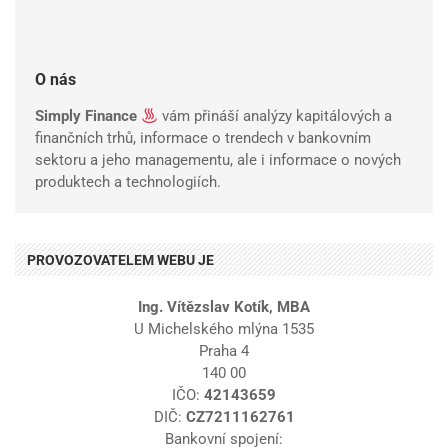
O nás
Simply Finance
vám přináší analýzy kapitálových a
finančních trhů, informace o trendech v bankovním
sektoru a jeho managementu, ale i informace o nových
produktech a technologiích.
PROVOZOVATELEM WEBU JE
Ing. Vítězslav Kotík, MBA
U Michelského mlýna 1535
Praha 4
140 00
IČO:
42143659
DIČ:
CZ7211162761
Bankovní spojení: