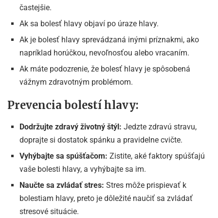
častejšie.
Ak sa bolesť hlavy objaví po úraze hlavy.
Ak je bolesť hlavy sprevádzaná inými príznakmi, ako
napríklad horúčkou, nevoľnosťou alebo vracaním.
Ak máte podozrenie, že bolesť hlavy je spôsobená
vážnym zdravotným problémom.
Prevencia bolestí hlavy:
Dodržujte zdravý životný štýl:
Jedzte zdravú stravu,
doprajte si dostatok spánku a pravidelne cvičte.
Vyhýbajte sa spúšťačom:
Zistite, aké faktory spúšťajú
vaše bolesti hlavy, a vyhýbajte sa im.
Naučte sa zvládať stres:
Stres môže prispievať k
bolestiam hlavy, preto je dôležité naučiť sa zvládať
stresové situácie.