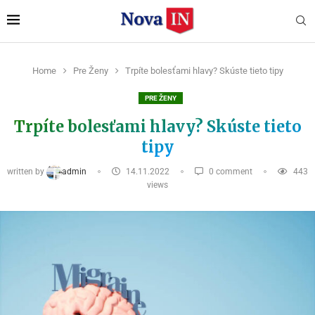
Home
Pre Ženy
Trpíte bolesťami hlavy? Skúste tieto tipy
PRE ŽENY
Trpíte bolesťami hlavy? Skúste tieto
tipy
written by
admin
14.11.2022
0 comment
443
views