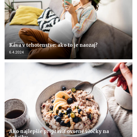
Káva v tehotenstve: ako to je naozaj?
6.4.2024
Ako najlepšie pripraviť ovsené vločky na