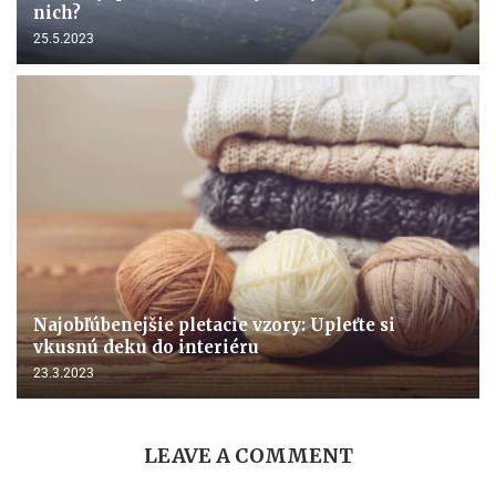
nich?
25.5.2023
Najobľúbenejšie pletacie vzory: Upleťte si
vkusnú deku do interiéru
23.3.2023
LEAVE A COMMENT