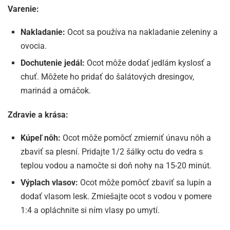
Varenie:
Nakladanie:
Ocot sa používa na nakladanie zeleniny a
ovocia.
Dochutenie jedál:
Ocot môže dodať jedlám kyslosť a
chuť. Môžete ho pridať do šalátových dresingov,
marinád a omáčok.
Zdravie a krása:
Kúpeľ nôh:
Ocot môže pomôcť zmierniť únavu nôh a
zbaviť sa plesní. Pridajte 1/2 šálky octu do vedra s
teplou vodou a namočte si doň nohy na 15-20 minút.
Výplach vlasov:
Ocot môže pomôcť zbaviť sa lupín a
dodať vlasom lesk. Zmiešajte ocot s vodou v pomere
1:4 a opláchnite si ním vlasy po umytí.