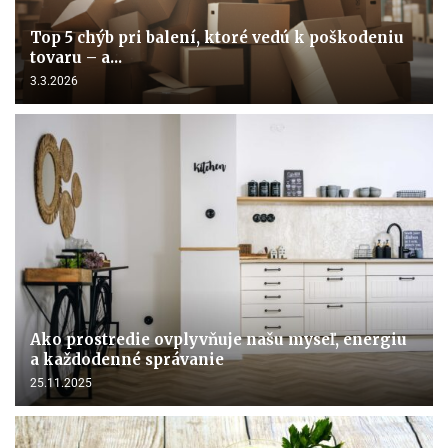
Top 5 chýb pri balení, ktoré vedú k poškodeniu
tovaru – a...
3.3.2026
Ako prostredie ovplyvňuje našu myseľ, energiu
a každodenné správanie
25.11.2025