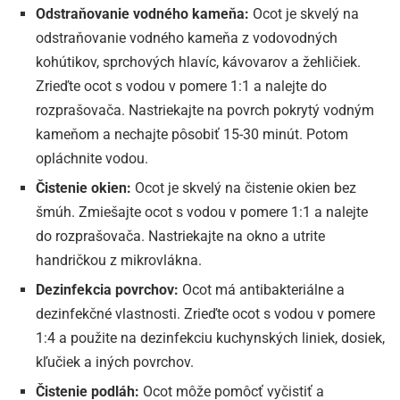
Odstraňovanie vodného kameňa:
Ocot je skvelý na
odstraňovanie vodného kameňa z vodovodných
kohútikov, sprchových hlavíc, kávovarov a žehličiek.
Zrieďte ocot s vodou v pomere 1:1 a nalejte do
rozprašovača. Nastriekajte na povrch pokrytý vodným
kameňom a nechajte pôsobiť 15-30 minút. Potom
opláchnite vodou.
Čistenie okien:
Ocot je skvelý na čistenie okien bez
šmúh. Zmiešajte ocot s vodou v pomere 1:1 a nalejte
do rozprašovača. Nastriekajte na okno a utrite
handričkou z mikrovlákna.
Dezinfekcia povrchov:
Ocot má antibakteriálne a
dezinfekčné vlastnosti. Zrieďte ocot s vodou v pomere
1:4 a použite na dezinfekciu kuchynských liniek, dosiek,
kľučiek a iných povrchov.
Čistenie podláh:
Ocot môže pomôcť vyčistiť a