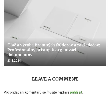
Tlač a výroba firemných folderov a zakladačov:
Profesionálny prístup k organizácii
dokumentov
23.8.2024
LEAVE A COMMENT
Pro přidávání komentářů se musíte nejdříve
přihlásit
.