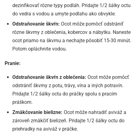
dezinfikovať rôzne typy podláh. Pridajte 1/2 šálky octu
do vedra s vodou a umyte podlahu ako obvykle.
Odstraňovanie škvŕn:
Ocot môže pomôcť odstrániť
rôzne škvrny z oblečenia, kobercov a nábytku. Naneste
ocot priamo na škvrnu a nechajte pôsobiť 15-30 minút.
Potom opláchnite vodou.
Pranie:
Odstraňovanie škvŕn z oblečenia:
Ocot môže pomôcť
odstrániť škvrny z potu, trávy, vína a iných potravín.
Pridajte 1/2 šálky octu do práčky spolu s pracím
práškom.
Zmäkčovanie bielizne:
Ocot môže nahradiť aviváž a
zároveň zmäkčiť bielizeň. Pridajte 1/2 šálky octu do
priehradky na aviváž v práčke.