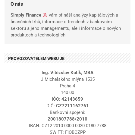
O nás
Simply Finance
vám přináší analýzy kapitálových a
finančních trhů, informace o trendech v bankovním
sektoru a jeho managementu, ale i informace o nových
produktech a technologiích.
PROVOZOVATELEM WEBU JE
Ing. Vítězslav Kotík, MBA
U Michelského mlýna 1535
Praha 4
140 00
IČO:
42143659
DIČ:
CZ7211162761
Bankovní spojení:
2001807788/2010
IBAN: CZ12 2010 0000 0020 0180 7788
SWIFT: FIOBCZPP