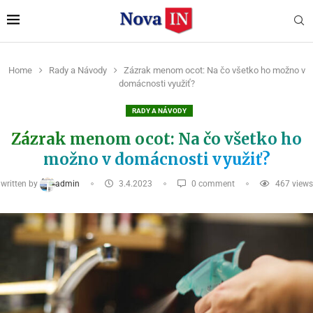
Home
Rady a Návody
Zázrak menom ocot: Na čo všetko ho možno v
domácnosti využiť?
RADY A NÁVODY
Zázrak menom ocot: Na čo všetko ho
možno v domácnosti využiť?
written by
admin
3.4.2023
0 comment
467
views