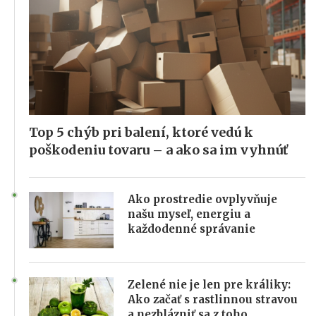
Top 5 chýb pri balení, ktoré vedú k
poškodeniu tovaru – a ako sa im vyhnúť
Ako prostredie ovplyvňuje
našu myseľ, energiu a
každodenné správanie
Zelené nie je len pre králiky:
Ako začať s rastlinnou stravou
a nezblázniť sa z toho