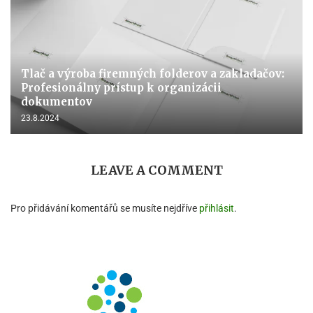
Tlač a výroba firemných folderov a zakladačov:
Profesionálny prístup k organizácii
dokumentov
23.8.2024
LEAVE A COMMENT
Pro přidávání komentářů se musíte nejdříve
přihlásit
.