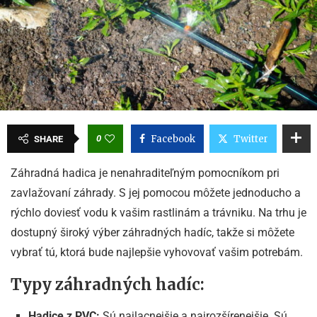
0
Facebook
Twitter
SHARE
Záhradná hadica je nenahraditeľným pomocníkom pri
zavlažovaní záhrady. S jej pomocou môžete jednoducho a
rýchlo doviesť vodu k vašim rastlinám a trávniku. Na trhu je
dostupný široký výber záhradných hadíc, takže si môžete
vybrať tú, ktorá bude najlepšie vyhovovať vašim potrebám.
Typy záhradných hadíc:
Hadice z PVC:
Sú najlacnejšie a najrozšírenejšie. Sú