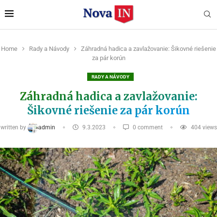
Home
Rady a Návody
Záhradná hadica a zavlažovanie: Šikovné riešenie
za pár korún
RADY A NÁVODY
Záhradná hadica a zavlažovanie:
Šikovné riešenie za pár korún
written by
admin
9.3.2023
0 comment
404
views