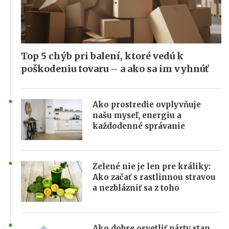
Top 5 chýb pri balení, ktoré vedú k
poškodeniu tovaru – a ako sa im vyhnúť
Ako prostredie ovplyvňuje
našu myseľ, energiu a
každodenné správanie
Zelené nie je len pre králiky:
Ako začať s rastlinnou stravou
a nezblázniť sa z toho
Ako dobre osvetliť párty stan