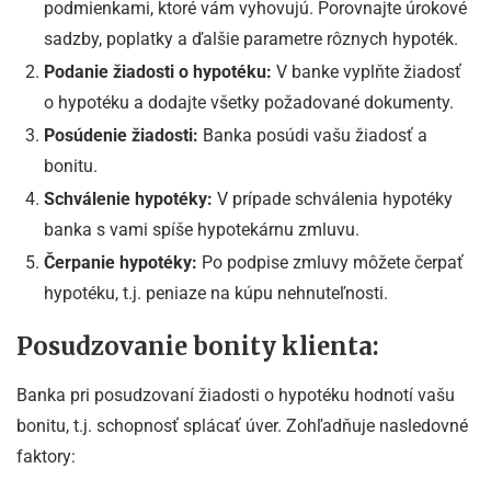
podmienkami, ktoré vám vyhovujú. Porovnajte úrokové
sadzby, poplatky a ďalšie parametre rôznych hypoték.
Podanie žiadosti o hypotéku:
V banke vyplňte žiadosť
o hypotéku a dodajte všetky požadované dokumenty.
Posúdenie žiadosti:
Banka posúdi vašu žiadosť a
bonitu.
Schválenie hypotéky:
V prípade schválenia hypotéky
banka s vami spíše hypotekárnu zmluvu.
Čerpanie hypotéky:
Po podpise zmluvy môžete čerpať
hypotéku, t.j. peniaze na kúpu nehnuteľnosti.
Posudzovanie bonity klienta:
Banka pri posudzovaní žiadosti o hypotéku hodnotí vašu
bonitu, t.j. schopnosť splácať úver. Zohľadňuje nasledovné
faktory: