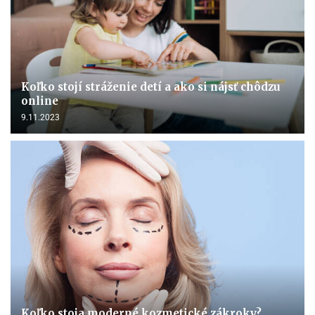
Koľko stojí stráženie detí a ako si nájsť chôdzu
online
9.11.2023
Koľko stoja moderné kozmetické zákroky?