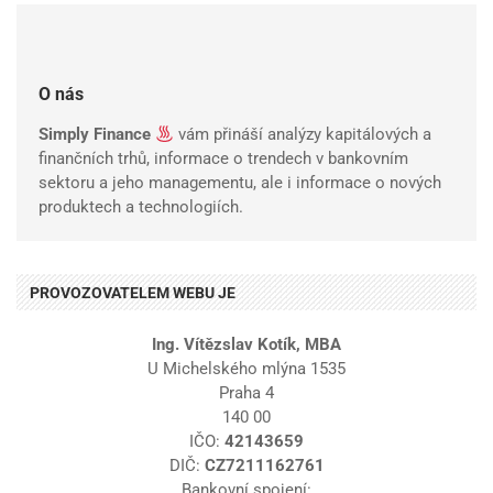
O nás
Simply Finance
vám přináší analýzy kapitálových a
finančních trhů, informace o trendech v bankovním
sektoru a jeho managementu, ale i informace o nových
produktech a technologiích.
PROVOZOVATELEM WEBU JE
Ing. Vítězslav Kotík, MBA
U Michelského mlýna 1535
Praha 4
140 00
IČO:
42143659
DIČ:
CZ7211162761
Bankovní spojení: