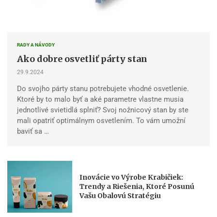
RADY A NÁVODY
Ako dobre osvetliť párty stan
29.9.2024
Do svojho párty stanu potrebujete vhodné osvetlenie.
Ktoré by to malo byť a aké parametre vlastne musia
jednotlivé svietidlá splniť? Svoj nožnicový stan by ste
mali opatriť optimálnym osvetlením. To vám umožní
baviť sa …
Inovácie vo Výrobe Krabičiek:
Trendy a Riešenia, Ktoré Posunú
Vašu Obalovú Stratégiu