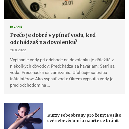
BÝVANIE
Prečo je dobré vypínať vodu, keď
odchádzaš na dovolenku?
26.8.2022
Vypínanie vody pri odchode na dovolenku je dôležité z
niekoľkých dôvodov: Predchádza sa haváriám: Šetrí sa
voda: Predchádza sa zamŕzaniu: Uľahčuje sa práca
inštalatérov: Ako vypnúť vodu: Okrem vypnutia vody je
pred odchodom na …
Kurzy sebeobrany pro ženy: Posilte
své sebevědomí a naučte se bránit