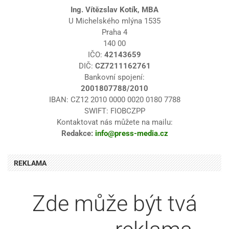
Ing. Vítězslav Kotík, MBA
U Michelského mlýna 1535
Praha 4
140 00
IČO:
42143659
DIČ:
CZ7211162761
Bankovní spojení:
2001807788/2010
IBAN: CZ12 2010 0000 0020 0180 7788
SWIFT: FIOBCZPP
Kontaktovat nás můžete na mailu:
Redakce:
info@press-media.cz
REKLAMA
Zde může být tvá